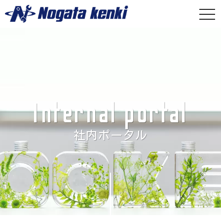
togg
navi
Internal portal
社内ポータル