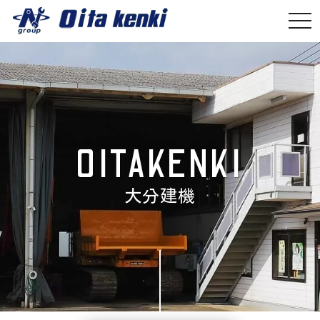
togg
navi
OITAKENKI
大分建機