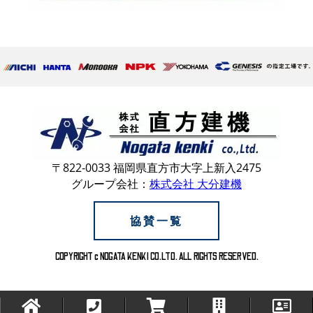
〒822-0033 福岡県直方市大字上新入2475
グループ会社：
株式会社 大分建機
協賛一覧
COPYRIGHT c NOGATA KENKI CO.LTD. ALL RIGHTS RESERVED.