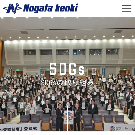
togg
navi
SDGs
SDGsの取り組み